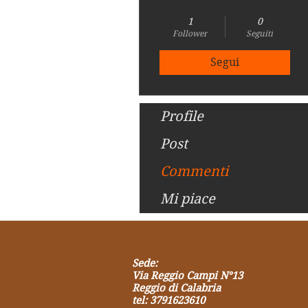
Fan più attivo
+
4
1
0
Follower
Seguiti
Segui
Profile
Post
Commenti
Mi piace
Sede:
Via Reggio Campi N°13
Reggio di Calabria
tel: 3791623610