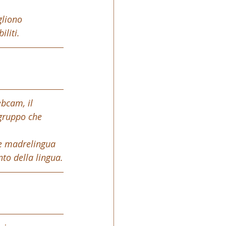
gliono 
iliti.
ebcam, il 
 gruppo che 
e madrelingua 
to della lingua.