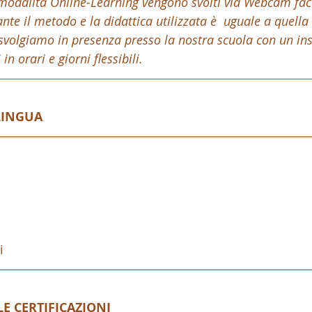
in modalità Online-Learning vengono svolti via Webcam fac
nte il metodo e la didattica utilizzata è  uguale a quella u
e svolgiamo in presenza presso la nostra scuola con un in
n orari e giorni flessibili.
LINGUA
i
E CERTIFICAZIONI