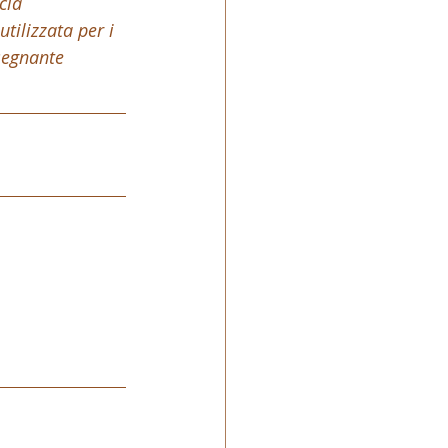
cia 
tilizzata per i 
segnante 