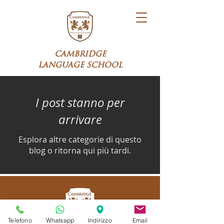
CAMBRIDGE
LANGUAGE SCHOOL
I post stanno per
arrivare
Esplora altre categorie di questo
blog o ritorna qui più tardi.
Telefono
Whatsapp
Indirizzo
Email